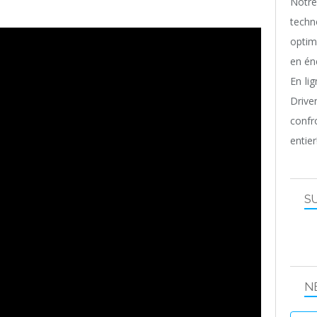
Notr
techn
optim
en én
En li
Driv
confr
entier
S
N