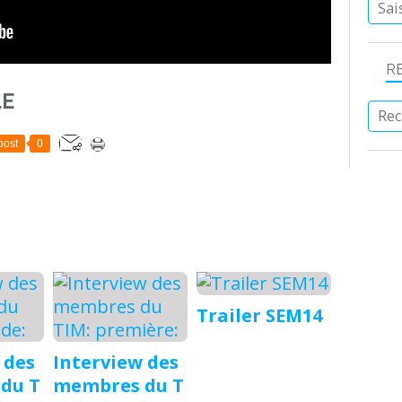
R
LE
post
0
Trailer SEM14
 des
Interview des
du T
membres du T