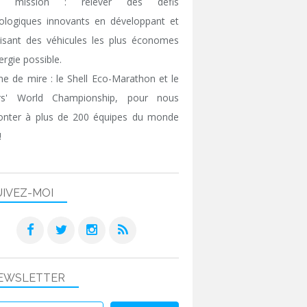
e mission : relever des défis
ologiques innovants en développant et
isant des véhicules les plus économes
ergie possible.
gne de mire : le Shell Eco-Marathon et le
ers' World Championship, pour nous
onter à plus de 200 équipes du monde
!
UIVEZ-MOI
EWSLETTER