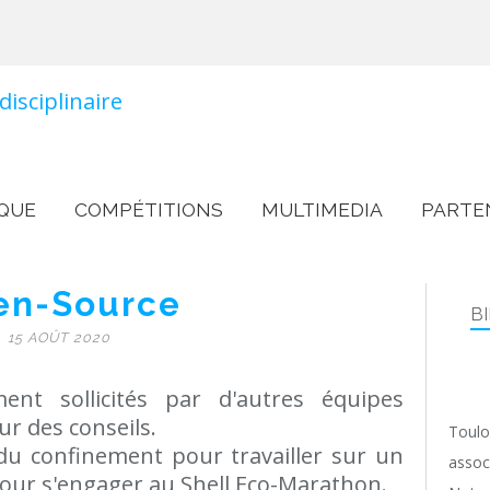
QUE
COMPÉTITIONS
MULTIMEDIA
PARTE
en-Source
B
15 AOÛT 2020
nt sollicités par d'autres équipes
 des conseils.
Toulo
du confinement pour travailler sur un
assoc
 pour s'engager au Shell Eco-Marathon.