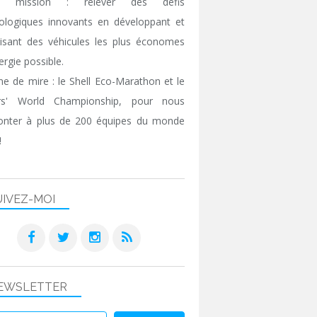
e mission : relever des défis
ologiques innovants en développant et
isant des véhicules les plus économes
ergie possible.
gne de mire : le Shell Eco-Marathon et le
ers' World Championship, pour nous
onter à plus de 200 équipes du monde
!
UIVEZ-MOI
EWSLETTER