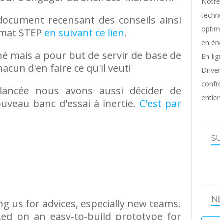
Notr
techn
ocument recensant des conseils ainsi
optim
rmat STEP
en suivant ce lien
.
en én
né mais a pour but de servir de base de
En li
hacun d'en faire ce qu'il veut!
Driv
confr
lancée nous avons aussi décider de
entier
uveau banc d'essai à inertie.
C'est par
S
N
g us for advices, especially new teams.
ed on an easy-to-build prototype for