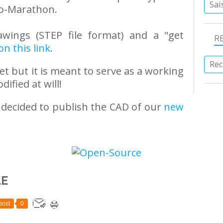
Eco-Marathon.
wings (STEP file format) and a "get
R
on this link
.
yet but it is meant to serve as a working
ified at will!
o decided to publish the CAD of our
new
LE
post
0