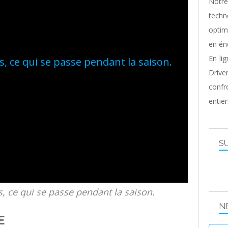
Notr
techn
optim
en én
En li
Driv
confr
entier
S
, ce qui se passe pendant la saison.
N
E