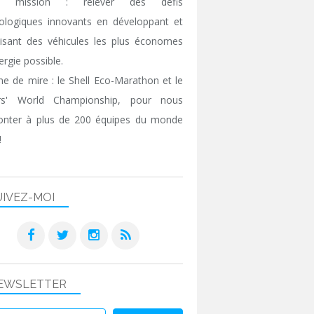
e mission : relever des défis
ologiques innovants en développant et
isant des véhicules les plus économes
ergie possible.
gne de mire : le Shell Eco-Marathon et le
ers' World Championship, pour nous
onter à plus de 200 équipes du monde
!
UIVEZ-MOI
EWSLETTER