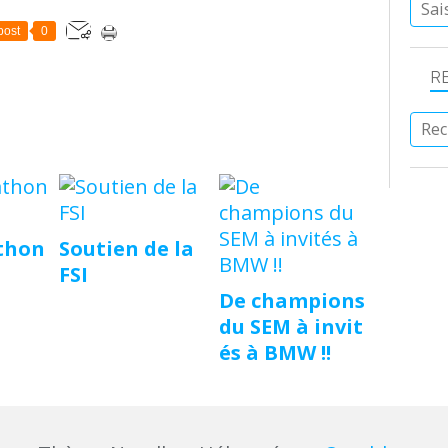
post
0
R
thon
Soutien de la
FSI
De champions
du SEM à invit
és à BMW !!