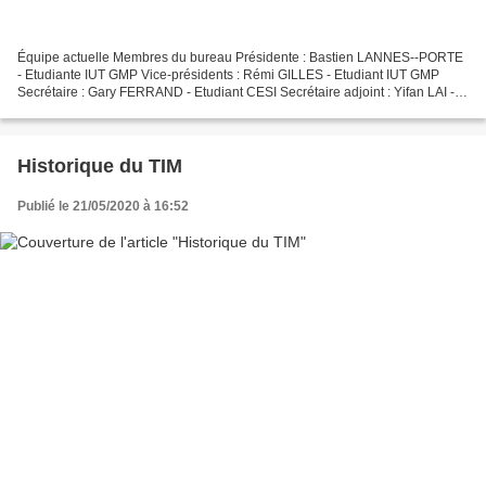
Équipe actuelle Membres du bureau Présidente : Bastien LANNES--PORTE
- Etudiante IUT GMP Vice-présidents : Rémi GILLES - Etudiant IUT GMP
Secrétaire : Gary FERRAND - Etudiant CESI Secrétaire adjoint : Yifan LAI -
Etudiante INSA Trésorière : Baptiste PEYROT...
Historique du TIM
Publié le 21/05/2020 à 16:52