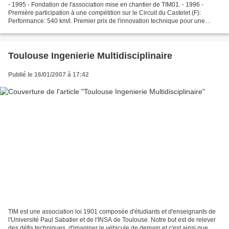
- 1995 - Fondation de l'association mise en chantier de TIM01. - 1996 -
Première participation à une compétition sur le Circuit du Castelet (F):
Performance: 540 km/l. Premier prix de l'innovation technique pour une
direction utilisant des pivots à lames...
Toulouse Ingenierie Multidisciplinaire
Publié le 16/01/2007 à 17:42
TIM est une association loi 1901 composée d'étudiants et d'enseignants de
l'Université Paul Sabatier et de l'INSA de Toulouse. Notre but est de relever
des défis techniques, d'imaginer le véhicule de demain et c'est ainsi que