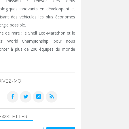
e mission : relever des défis
ologiques innovants en développant et
isant des véhicules les plus économes
ergie possible.
gne de mire : le Shell Eco-Marathon et le
ers' World Championship, pour nous
onter à plus de 200 équipes du monde
!
UIVEZ-MOI
EWSLETTER