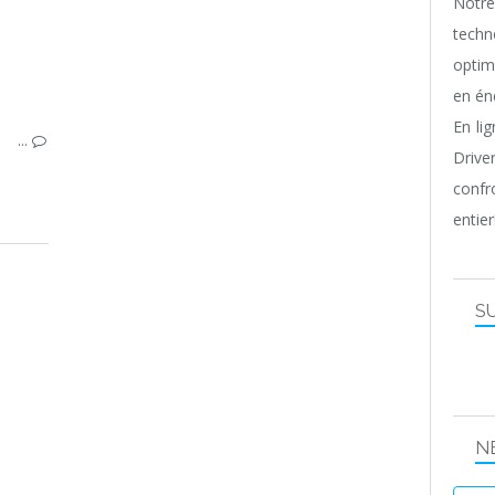
Notr
techn
optim
en én
En li
…
Driv
confr
entier
S
N