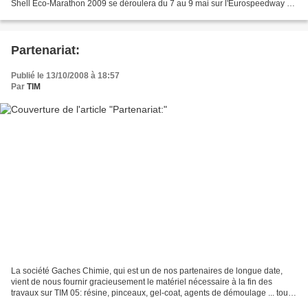
Shell Eco-Marathon 2009 se déroulera du 7 au 9 mai sur l'Eurospeedway de
Lausitz, en Allemagne....
Partenariat:
Publié le 13/10/2008 à 18:57
Par
TIM
La société Gaches Chimie, qui est un de nos partenaires de longue date,
vient de nous fournir gracieusement le matériel nécessaire à la fin des
travaux sur TIM 05: résine, pinceaux, gel-coat, agents de démoulage ... toute
l'équipe tient à remercier cette...