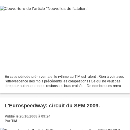
En cette période pré-hivernale, le rythme au TIM est ralenti. Rien à voir avec
l'effervescence des mois précédents les compétitions ! Ce qui ne veut pas
dire pour autant que nous restons les bras croisés... De nombreuses recrues
sont venues étoffer l'équipe...
L'Eurospeedway: circuit du SEM 2009.
Publié le 20/10/2008 à 09:24
Par
TIM