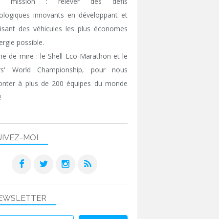
e mission : relever des défis
ologiques innovants en développant et
isant des véhicules les plus économes
ergie possible.
gne de mire : le Shell Eco-Marathon et le
ers' World Championship, pour nous
onter à plus de 200 équipes du monde
!
UIVEZ-MOI
EWSLETTER