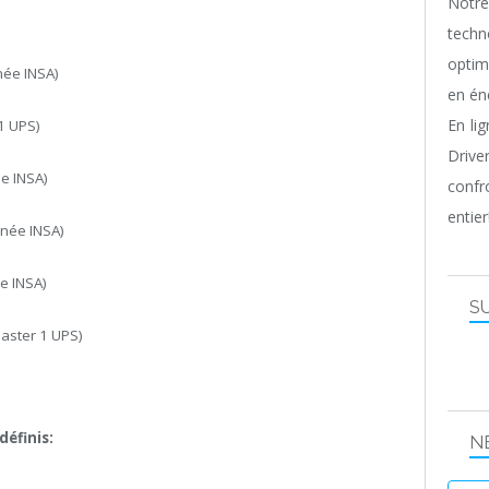
Notr
techn
optim
née INSA)
en én
En li
 1 UPS)
Driv
e INSA)
confr
entier
nnée INSA)
e INSA)
S
Master 1 UPS)
définis:
N