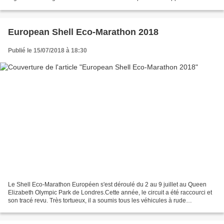
banc du groupe motopropulseur électrique....
European Shell Eco-Marathon 2018
Publié le 15/07/2018 à 18:30
Le Shell Eco-Marathon Européen s'est déroulé du 2 au 9 juillet au Queen
Elizabeth Olympic Park de Londres.Cette année, le circuit a été raccourci et
son tracé revu. Très tortueux, il a soumis tous les véhicules à rude
épreuve.La météo a par contre été...