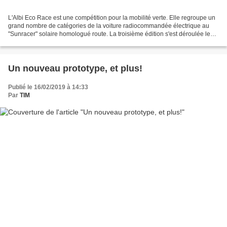
L'Albi Eco Race est une compétition pour la mobilité verte. Elle regroupe un
grand nombre de catégories de la voiture radiocommandée électrique au
"Sunracer" solaire homologué route. La troisième édition s'est déroulée les
24 et 25 mai 2019 que le circuit...
Un nouveau prototype, et plus!
Publié le 16/02/2019 à 14:33
Par
TIM