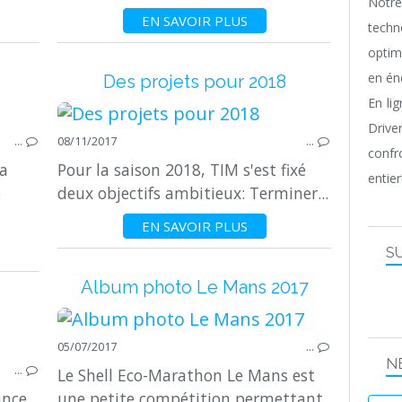
Notr
EN SAVOIR PLUS
techn
optim
en én
Des projets pour 2018
En li
Driv
…
08/11/2017
…
confr
La
Pour la saison 2018, TIM s'est fixé
entier
e
deux objectifs ambitieux: Terminer...
EN SAVOIR PLUS
S
Album photo Le Mans 2017
05/07/2017
…
N
…
Le Shell Eco-Marathon Le Mans est
ance
une petite compétition permettant