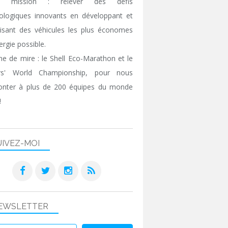
e mission : relever des défis
ologiques innovants en développant et
isant des véhicules les plus économes
ergie possible.
gne de mire : le Shell Eco-Marathon et le
ers' World Championship, pour nous
onter à plus de 200 équipes du monde
!
UIVEZ-MOI
EWSLETTER