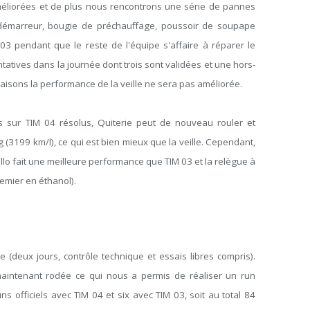
améliorées et de plus nous rencontrons une série de pannes
 démarreur, bougie de préchauffage, poussoir de soupape
IM 03 pendant que le reste de l'équipe s'affaire à réparer le
tatives dans la journée dont trois sont validées et une hors-
aisons la performance de la veille ne sera pas améliorée.
s sur TIM 04 résolus, Quiterie peut de nouveau rouler et
(3199 km/l), ce qui est bien mieux que la veille. Cependant,
llo fait une meilleure performance que TIM 03 et la relègue à
remier en éthanol).
 (deux jours, contrôle technique et essais libres compris).
aintenant rodée ce qui nous a permis de réaliser un run
ns officiels avec TIM 04 et six avec TIM 03, soit au total 84