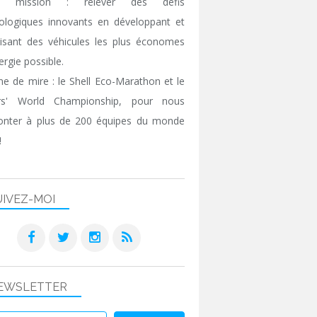
e mission : relever des défis
ologiques innovants en développant et
isant des véhicules les plus économes
ergie possible.
gne de mire : le Shell Eco-Marathon et le
ers' World Championship, pour nous
onter à plus de 200 équipes du monde
!
UIVEZ-MOI
EWSLETTER