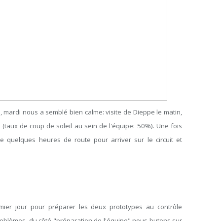
i, mardi nous a semblé bien calme: visite de Dieppe le matin,
 (taux de coup de soleil au sein de l'équipe: 50%). Une fois
 quelques heures de route pour arriver sur le circuit et
ier jour pour préparer les deux prototypes au contrôle
problèmes, du côté "préparation de l'équipe" nous butons sur