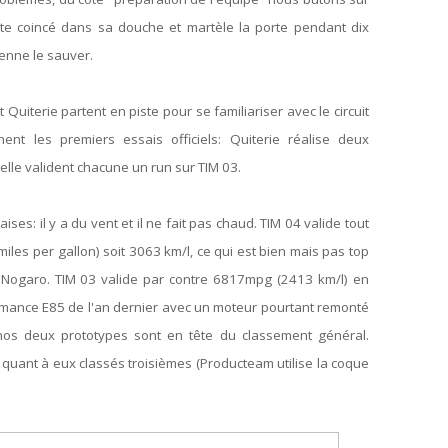
te coincé dans sa douche et martèle la porte pendant dix
enne le sauver.
t Quiterie partent en piste pour se familiariser avec le circuit
ent les premiers essais officiels: Quiterie réalise deux
telle valident chacune un run sur TIM 03.
s: il y a du vent et il ne fait pas chaud. TIM 04 valide tout
es per gallon) soit 3063 km/l, ce qui est bien mais pas top
 Nogaro. TIM 03 valide par contre 6817mpg (2413 km/l) en
rmance E85 de l'an dernier avec un moteur pourtant remonté
 nos deux prototypes sont en tête du classement général.
uant à eux classés troisièmes (Producteam utilise la coque