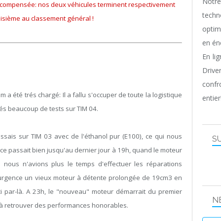
Notr
écompensée: nos deux véhicules terminent respectivement
techn
oisième au classement général !
optim
en én
En li
Driv
confr
 été trés chargé: Il a fallu s'occuper de toute la logistique
entier
és beaucoup de tests sur TIM 04.
sais sur TIM 03 avec de l'éthanol pur (E100), ce qui nous
S
ut ce passait bien jusqu'au dernier jour à 19h, quand le moteur
nous n'avions plus le temps d'effectuer les réparations
'urgence un vieux moteur à détente prolongée de 19cm3 en
i par-là. A 23h, le "nouveau" moteur démarrait du premier
N
i à retrouver des performances honorables.