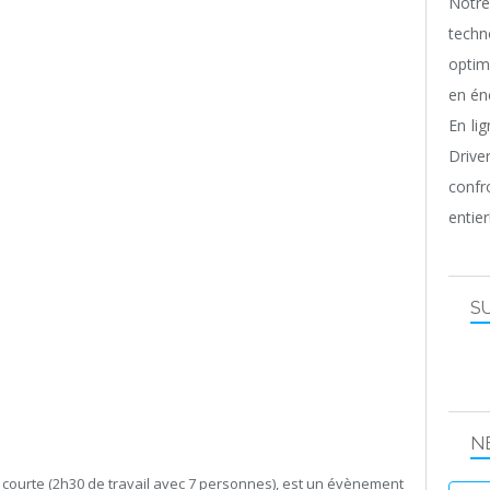
Notr
techn
optim
en én
En li
Driv
confr
entier
S
N
ourte (2h30 de travail avec 7 personnes), est un évènement