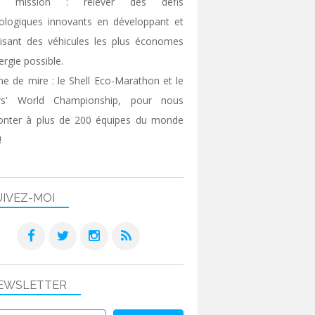
e mission : relever des défis
ologiques innovants en développant et
isant des véhicules les plus économes
ergie possible.
gne de mire : le Shell Eco-Marathon et le
ers' World Championship, pour nous
onter à plus de 200 équipes du monde
!
UIVEZ-MOI
EWSLETTER